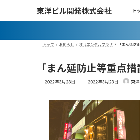
コ
ナ
東洋ビル開発株式会社
ト
ン
ビ
テ
ゲ
ン
ー
ツ
シ
へ
ョ
トップ
お知らせ
オリエンタルプラザ
「まん延防
ス
ン
キ
に
ッ
移
「まん延防止等重点措
プ
動
最
2022年3月23日
2022年3月23日
東洋
終
更
新
日
時
: